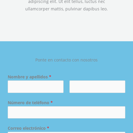
adipiscing elit. Ut elit tellus, luctus nec
ullamcorper mattis, pulvinar dapibus leo.
Ponte en contacto con nosotros
Nombre y apellidos
*
N
A
o
Número de teléfono
*
p
m
e
b
l
r
l
e
i
Correo electrónico
*