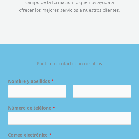
campo de la formación lo que nos ayuda a
ofrecer los mejores servicios a nuestros clientes.
Ponte en contacto con nosotros
Nombre y apellidos
*
N
A
o
Número de teléfono
*
p
m
e
b
l
r
l
e
i
Correo electrónico
*