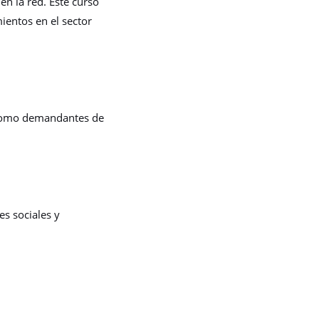
n la red. Este curso
ientos en el sector
s como demandantes de
s sociales y